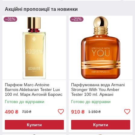
Акційні пропозиції та новинки
–31%
–21%
Парфюм Marc-Antoine
Парфумована вода Armani
Barrois Aldebaran Tester Lux
Stronger With You Amber
100 ml. Марк Антоній Бароис
Tester 100 ml. Армані
Альдебаран Тестер Люкс 100
Стронгер Віз Ю Амбер
Готово до відправки
Готово до відправки
мл.
Тестер 100 мл.
490
910
₴
₴
710 ₴
1 150 ₴
Купити
Купити