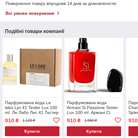
Повернення товару впродовж 14 днів за домовленістю
Всі умови повернення
Подібні товари компанії
Парфумована вода Le
Парфумована вода
Пар
labo Lys 41 Tester Lux 100
Armani Si Passione Tester
Chan
ml. Ле Лабо Лис 41 Тестер
Lux 100 ml. Армані Сі
Sple
Люкс 100 мл.
Пассіон Тестер Люкс 100
ml.
910
910
910
₴
₴
1 120 ₴
1 060 ₴
мл.
Спле
100 
Купити
Купити