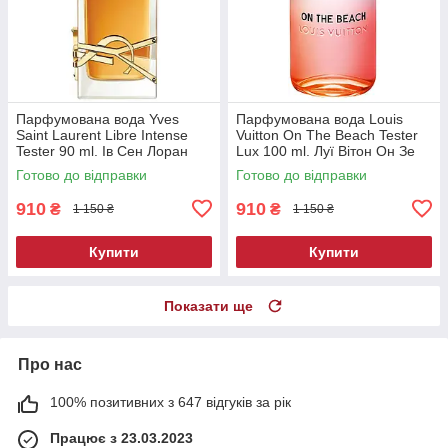
Парфумована вода Yves
Парфумована вода Louis
Saint Laurent Libre Intense
Vuitton On The Beach Tester
Tester 90 ml. Ів Сен Лоран
Lux 100 ml. Луї Вітон Он Зе
Лібре Інтенс Тестер 90 мл
Біч Тестер Люкс 100 мл.
Готово до відправки
Готово до відправки
910
910
₴
₴
1 150 ₴
1 150 ₴
Купити
Купити
Показати ще
Про нас
100% позитивних з 647 відгуків за рік
Працює з 23.03.2023