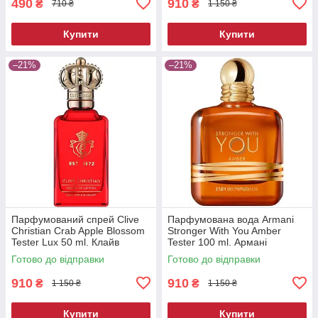
490
910
₴
₴
710 ₴
1 150 ₴
Купити
Купити
–21%
–21%
Парфумований спрей Clive
Парфумована вода Armani
Christian Crab Apple Blossom
Stronger With You Amber
Tester Lux 50 ml. Клайв
Tester 100 ml. Армані
Крістіан Краб Епл Блоссом
Стронгер Віз Ю Амбер
Готово до відправки
Готово до відправки
Тестер Люкс 50 мл
Тестер 100 мл.
910
910
₴
₴
1 150 ₴
1 150 ₴
Купити
Купити