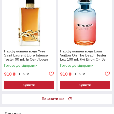
Парфумована вода Yves
Парфумована вода Louis
Saint Laurent Libre Intense
Vuitton On The Beach Tester
Tester 90 ml. Ів Сен Лоран
Lux 100 ml. Луї Вітон Он Зе
Лібре Інтенс Тестер 90 мл
Біч Тестер Люкс 100 мл.
Готово до відправки
Готово до відправки
910
910
₴
₴
1 150 ₴
1 150 ₴
Купити
Купити
Показати ще
Про нас