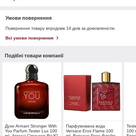
Умови повернення
Повернення товару впродовж 14 днів за домовленістю
Всі умови повернення
Подібні товари компанії
Духи Armani Stronger With
Парфумована вода
Test
You Parfum Tester Lux 100
Versace Eros Flame 100
100 
ml. Армані Стронгер Віз Ю
ml. Версаче Ерос Флейм
Ерос