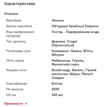
Характеристики
Основні
Виробник
Versace
Країна виробник
Об'єднані Арабські Емірати
Вид парфумерної
Тестер - Парфумована вода
продукції
Тип аромату
Деревні, Східні
(Орієнтальні)
Початкова нота
Каламанзі, Лимон, М'ята,
Яблуко
Нота серця
Амброксан, Герань,
Мускатний горіх
Кінцева нота
Білий кедр, Ваніль, Гіркий
апельсин, Шкіра, Пачулі,
Сандал
Класифікація
Елітна
Рік випуску
2020
Об`єм
100 мл
Приховати