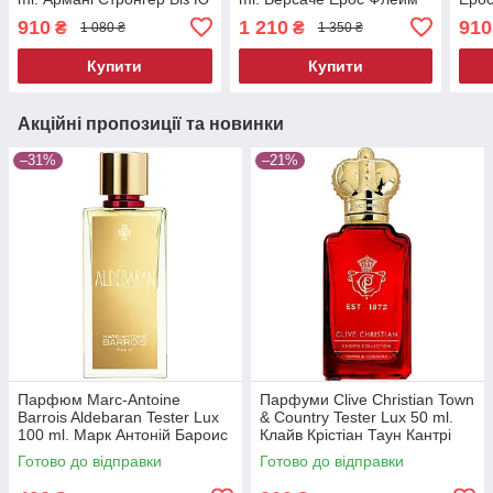
Парфум Тестер Люкс 100
100 мл.
910
1 210
910
₴
₴
1 080 ₴
1 350 ₴
мл.
Купити
Купити
Акційні пропозиції та новинки
–31%
–21%
Парфюм Marc-Antoine
Парфуми Clive Christian Town
Barrois Aldebaran Tester Lux
& Country Tester Lux 50 ml.
100 ml. Марк Антоній Бароис
Клайв Крістіан Таун Кантрі
Альдебаран Тестер Люкс 100
Тестер Люкс 50 мл.
Готово до відправки
Готово до відправки
мл.