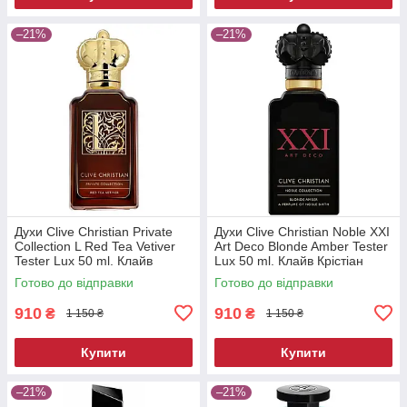
–21%
–21%
Духи Clive Christian Private
Духи Clive Christian Noble XXI
Collection L Red Tea Vetiver
Art Deco Blonde Amber Tester
Tester Lux 50 ml. Клайв
Lux 50 ml. Клайв Крістіан
Крістіан Ред Ті Ветивер
Блонд Амбер Тестер Люкс 50
Готово до відправки
Готово до відправки
Тестер Люкс 50 мл.
мл.
910
910
₴
₴
1 150 ₴
1 150 ₴
Купити
Купити
–21%
–21%