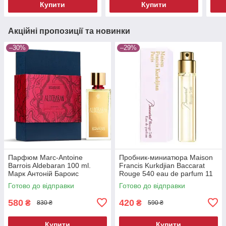
Купити
Купити
Акційні пропозиції та новинки
–30%
–29%
Парфюм Marc-Antoine
Пробник-миниатюра Maison
Barrois Aldebaran 100 ml.
Francis Kurkdjian Baccarat
Марк Антоній Бароис
Rouge 540 eau de parfum 11
Альдебаран 100 мл.
ml.
Готово до відправки
Готово до відправки
580
420
₴
₴
830 ₴
590 ₴
Купити
Купити