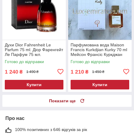
Духи Dior Fahrenheit Le
Парфумована вода Maison
Parfum 75 ml. Діор Фаренгейт
Francis Kurkdjian Kurky 70 ml
Ле Парфум 75 мл.
Мейсон Франсіс Куркджан
Курки 70 ml.
Готово до відправки
Готово до відправки
1 240
1 210
₴
₴
1 490 ₴
1 450 ₴
Купити
Купити
Показати ще
Про нас
100% позитивних з 646 відгуків за рік