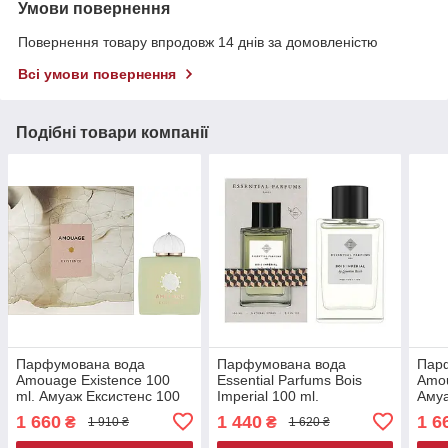
Умови повернення
Повернення товару впродовж 14 днів за домовленістю
Всі умови повернення
Подібні товари компанії
Парфумована вода
Парфумована вода
Пар
Amouage Existence 100
Essential Parfums Bois
Amou
ml. Амуаж Ексистенс 100
Imperial 100 ml.
Амуа
мл.
Ессеншиал Парфуми
1 660
1 440
1 6
₴
₴
1 910 ₴
1 620 ₴
Бойс Імперіал 100 мл.