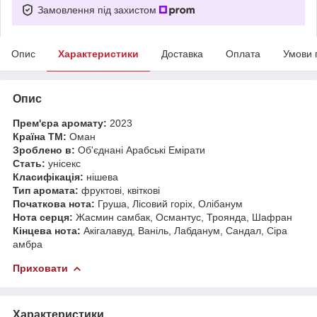
Замовлення під захистом
Опис
Характеристики
Доставка
Оплата
Умови 
Опис
Прем'єра аромату:
2023
Країна ТМ:
Оман
Зроблено в:
Об'єднані Арабські Емірати
Стать:
унісекс
Класифікація:
нішева
Тип аромата:
фруктові, квіткові
Початкова нота:
Груша, Лісовий горіх, Олібанум
Нота серця:
Жасмин самбак, Османтус, Троянда, Шафран
Кінцева нота:
Акігалавуд, Ваніль, Лабданум, Сандал, Сіра
амбра
Приховати
Характеристики