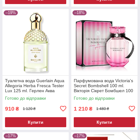
–19%
–18%
Туалетна вода Guerlain Aqua
Парфумована вода Victoria's
Allegoria Herba Fresca Tester
Secret Bombshell 100 ml.
Lux 125 ml. Герлен Аква
Вікторія Сікрет Бомбшел 100
Алегорія Фреска 125 мл.
мл.
Готово до відправки
Готово до відправки
910
1 210
₴
₴
1 120 ₴
1 480 ₴
Купити
Купити
–17%
–17%