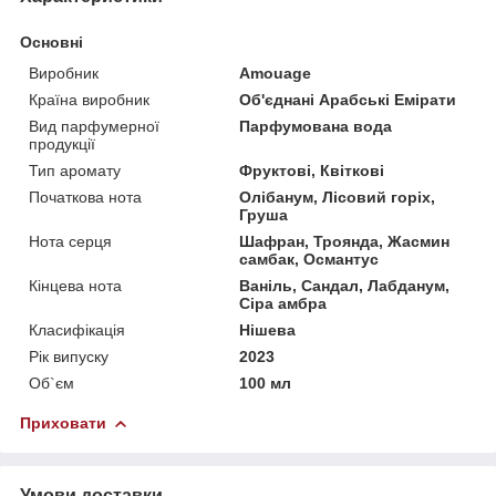
Основні
Виробник
Amouage
Країна виробник
Об'єднані Арабські Емірати
Вид парфумерної
Парфумована вода
продукції
Тип аромату
Фруктові, Квіткові
Початкова нота
Олібанум, Лісовий горіх,
Груша
Нота серця
Шафран, Троянда, Жасмин
самбак, Османтус
Кінцева нота
Ваніль, Сандал, Лабданум,
Сіра амбра
Класифікація
Нішева
Рік випуску
2023
Об`єм
100 мл
Приховати
Умови доставки