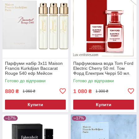
Парфуми набір 3x11 Maison
Парфумована вода Tom Ford
Francis Kurkdjian Baccarat
Electric Cherry 50 ml. Том
Rouge 540 edp Мейсон
Форд Електрик Черрі 50 мл.
Франсіс Баккарат Руж 540
Готово до відправки
Готово до відправки
Парфуми 33 мл.
880
1 080
₴
₴
1 060 ₴
1 300 ₴
Купити
Купити
–17%
–17%