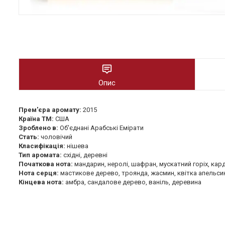
Опис
Прем'єра аромату:
2015
Країна ТМ:
США
Зроблено в:
Об'єднані Арабські Емірати
Стать:
чоловічий
Класифікація:
нішева
Тип аромата:
східні, деревні
Початкова нота:
мандарин, неролі, шафран, мускатний горіх, ка
Нота серця:
мастикове дерево, троянда, жасмин, квітка апельси
Кінцева нота:
амбра, сандалове дерево, ваніль, деревина