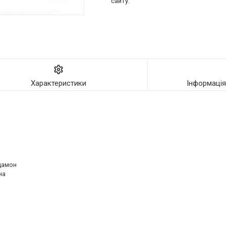
сайту.
Характеристики
Інформаці
рдамон
на