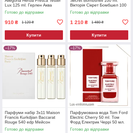
Allegoria Herba Fresca Tester
Secret Bombshell 100 ml.
Lux 125 ml. Герлен Аква
Вікторія Сікрет Бомбшел 100
Алегорія Фреска 125 мл.
мл.
Готово до відправки
Готово до відправки
910
1 210
₴
₴
1 120 ₴
1 480 ₴
Купити
Купити
–17%
–17%
Парфуми набір 3x11 Maison
Парфумована вода Tom Ford
Francis Kurkdjian Baccarat
Electric Cherry 50 ml. Том
Rouge 540 edp Мейсон
Форд Електрик Черрі 50 мл.
Франсіс Баккарат Руж 540
Готово до відправки
Готово до відправки
Парфуми 33 мл.