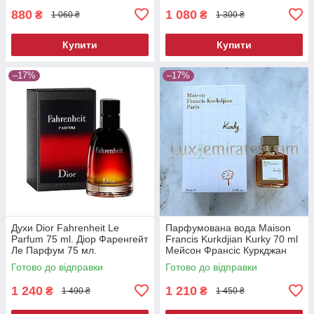
880
1 080
₴
₴
1 060 ₴
1 300 ₴
Купити
Купити
–17%
–17%
Духи Dior Fahrenheit Le
Парфумована вода Maison
Parfum 75 ml. Діор Фаренгейт
Francis Kurkdjian Kurky 70 ml
Ле Парфум 75 мл.
Мейсон Франсіс Куркджан
Курки 70 ml.
Готово до відправки
Готово до відправки
1 240
1 210
₴
₴
1 490 ₴
1 450 ₴