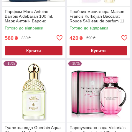
Парфюм Marc-Antoine
Пробник-миниатюра Maison
Barrois Aldebaran 100 ml.
Francis Kurkdjian Baccarat
Марк Антоній Бароис
Rouge 540 eau de parfum 11
Альдебаран 100 мл.
ml.
Готово до відправки
Готово до відправки
580
420
₴
₴
830 ₴
590 ₴
Купити
Купити
–19%
–18%
Туалетна вода Guerlain Aqua
Парфумована вода Victoria's