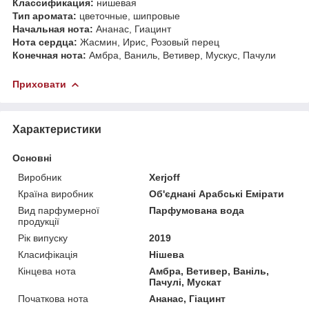
Классификация:
нишевая
Тип аромата:
цветочные, шипровые
Начальная нота:
Ананас, Гиацинт
Нота сердца:
Жасмин, Ирис, Розовый перец
Конечная нота:
Амбра, Ваниль, Ветивер, Мускус, Пачули
Приховати
Характеристики
Основні
Виробник
Xerjoff
Країна виробник
Об'єднані Арабські Емірати
Вид парфумерної
Парфумована вода
продукції
Рік випуску
2019
Класифікація
Нішева
Кінцева нота
Амбра, Ветивер, Ваніль,
Пачулі, Мускат
Початкова нота
Ананас, Гіацинт