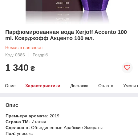
Парфюмированная вода Xerjoff Accento 100
ml. Ксерджофф Акценто 100 мл.
Немає в наявності
Код: 0386
Роздріб
1 340
₴
Опис
Характеристики
Доставка
Оплата
Умови 
Опис
Премьера аромата:
2019
Страна ТМ:
Италия
Сделано в:
Объединенные Арабские Эмираты
Пол:
унисекс