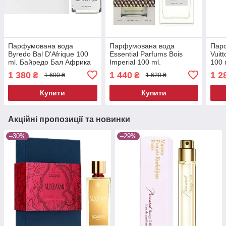
Парфумована вода
Парфумована вода
Парф
Byredo Bal D'Afrique 100
Essential Parfums Bois
Vuit
ml. Байредо Бал Африка
Imperial 100 ml.
100 
100 мл.
Ессеншиал Парфуми
Нома
1 380
1 440
1 2
₴
₴
1 600 ₴
1 620 ₴
Бойс Імперіал 100 мл.
Купити
Купити
Акційні пропозиції та новинки
–30%
–29%