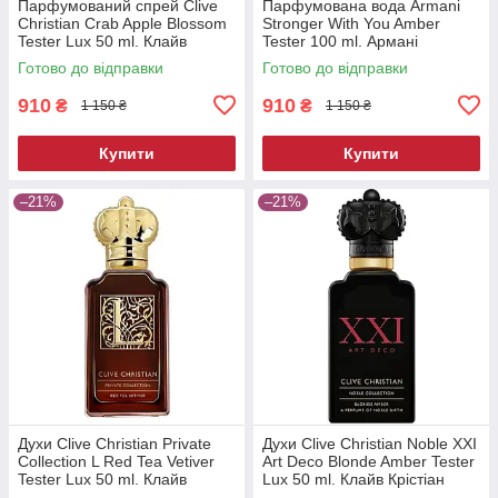
Парфумований спрей Clive
Парфумована вода Armani
Christian Crab Apple Blossom
Stronger With You Amber
Tester Lux 50 ml. Клайв
Tester 100 ml. Армані
Крістіан Краб Епл Блоссом
Стронгер Віз Ю Амбер
Готово до відправки
Готово до відправки
Тестер Люкс 50 мл
Тестер 100 мл.
910
910
₴
₴
1 150 ₴
1 150 ₴
Купити
Купити
–21%
–21%
Духи Clive Christian Private
Духи Clive Christian Noble XXI
Collection L Red Tea Vetiver
Art Deco Blonde Amber Tester
Tester Lux 50 ml. Клайв
Lux 50 ml. Клайв Крістіан
Крістіан Ред Ті Ветивер
Блонд Амбер Тестер Люкс 50