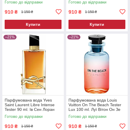
Готово до відправки
Готово до відправки
Тестер Люкс 50 мл.
мл.
910
910
₴
₴
1 150 ₴
1 150 ₴
Купити
Купити
–21%
–21%
Парфумована вода Yves
Парфумована вода Louis
Saint Laurent Libre Intense
Vuitton On The Beach Tester
Tester 90 ml. Ів Сен Лоран
Lux 100 ml. Луї Вітон Он Зе
Лібре Інтенс Тестер 90 мл
Біч Тестер Люкс 100 мл.
Готово до відправки
Готово до відправки
910
910
₴
₴
1 150 ₴
1 150 ₴