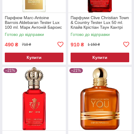
Парфюм Marc-Antoine
Парфуми Clive Christian Town
Barrois Aldebaran Tester Lux
& Country Tester Lux 50 ml.
100 ml. Марк Антоній Бароис
Клайв Крістіан Таун Кантрі
Альдебаран Тестер Люкс 100
Тестер Люкс 50 мл.
Готово до відправки
Готово до відправки
мл.
490
910
₴
₴
710 ₴
1 150 ₴
Купити
Купити
–21%
–21%