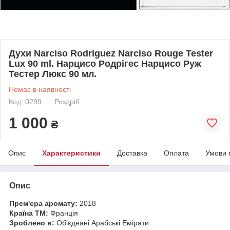
Духи Narciso Rodriguez Narciso Rouge Tester
Lux 90 ml. Нарцисо Родрігес Нарцисо Руж
Тестер Люкс 90 мл.
Немає в наявності
Код: 0299
Роздріб
1 000
₴
Опис
Характеристики
Доставка
Оплата
Умови 
Опис
Прем'єра аромату:
2018
Країна ТМ:
Франція
Зроблено в:
Об'єднані Арабські Емірати