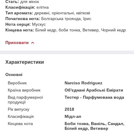
Стать:
для жінок
Класифікація:
елітна
Тип аромата:
деревні, орієнтальні, квіткові
Початкова нота:
Болгарська троянда, Ірис
Нота серця:
Мускус
Кінцева нота:
Білий кедр, боби тонка, Ветивер, Чорний кедр
Приховати
Характеристики
Основні
Виробник
Narciso Rodriguez
Країна виробник
Об'єднані Арабські Емірати
Вид парфумерної
Тестер - Парфумована вода
продукції
Рік випуску
2018
Класифікація
Мідл-ап
Кінцева нота
Боби тонка, Ваніль, Сандал,
Білий кедр, Ветивер