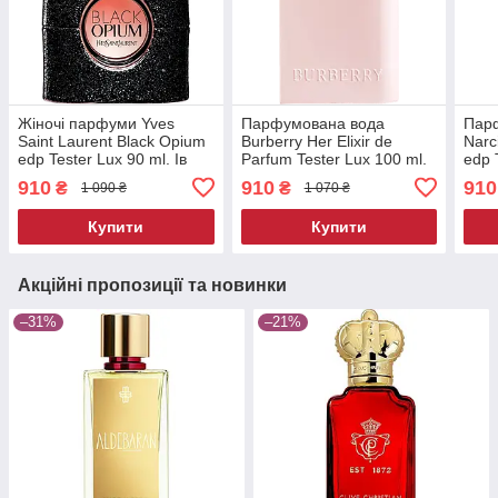
Жіночі парфуми Yves
Парфумована вода
Пар
Saint Laurent Black Opium
Burberry Her Elixir de
Narc
edp Tester Lux 90 ml. Ів
Parfum Tester Lux 100 ml.
edp 
Сен Лоран Блек Опіум
Барбері фо Хе Еліксир
Нарц
910
910
910
₴
₴
1 090 ₴
1 070 ₴
Тестер Люкс 90 мл.
Тестер Люкс 100 мл
Парф
Купити
Купити
Акційні пропозиції та новинки
–31%
–21%