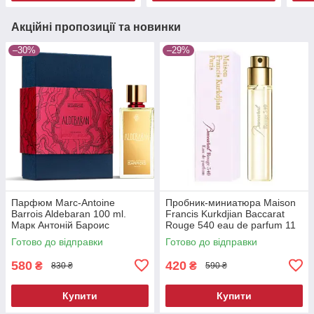
Акційні пропозиції та новинки
–30%
–29%
Парфюм Marc-Antoine
Пробник-миниатюра Maison
Barrois Aldebaran 100 ml.
Francis Kurkdjian Baccarat
Марк Антоній Бароис
Rouge 540 eau de parfum 11
Альдебаран 100 мл.
ml.
Готово до відправки
Готово до відправки
580
420
₴
₴
830 ₴
590 ₴
Купити
Купити