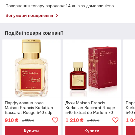
Повернення товару впродовж 14 днів за домовленістю
Всі умови повернення
Подібні товари компанії
Парфумована вода
Духи Maison Francis
Парф
Maison Francis Kurkdjian
Kurkdjian Baccarat Rouge
Kurk
Baccarat Rouge 540 edp
540 Extrait de Parfum 70
540 
Tester Lux 70 ml.
ml. Баккара Руж 540
Фран
910
1 210
1 0
₴
₴
1 080 ₴
1 430 ₴
Екстракт 70 мл.
Пар
Купити
Купити