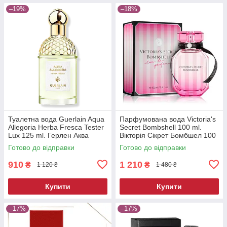
–19%
–18%
Туалетна вода Guerlain Aqua
Парфумована вода Victoria's
Allegoria Herba Fresca Tester
Secret Bombshell 100 ml.
Lux 125 ml. Герлен Аква
Вікторія Сікрет Бомбшел 100
Алегорія Фреска 125 мл.
мл.
Готово до відправки
Готово до відправки
910
1 210
₴
₴
1 120 ₴
1 480 ₴
Купити
Купити
–17%
–17%