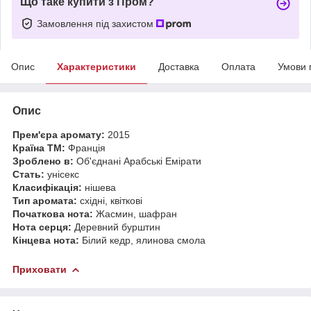
Що таке купити з Пром?
Замовлення під захистом
Опис
Характеристики
Доставка
Оплата
Умови 
Опис
Прем'єра аромату:
2015
Країна ТМ:
Франція
Зроблено в:
Об'єднані Арабські Емірати
Стать:
унісекс
Класифікація:
нішева
Тип аромата:
східні, квіткові
Початкова нота:
Жасмин, шафран
Нота серця:
Деревний бурштин
Кінцева нота:
Білий кедр, ялинова смола
Приховати