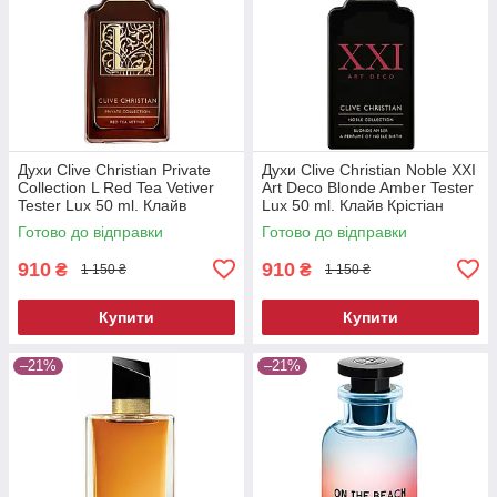
Духи Clive Christian Private
Духи Clive Christian Noble XXI
Collection L Red Tea Vetiver
Art Deco Blonde Amber Tester
Tester Lux 50 ml. Клайв
Lux 50 ml. Клайв Крістіан
Крістіан Ред Ті Ветивер
Блонд Амбер Тестер Люкс 50
Готово до відправки
Готово до відправки
Тестер Люкс 50 мл.
мл.
910
910
₴
₴
1 150 ₴
1 150 ₴
Купити
Купити
–21%
–21%