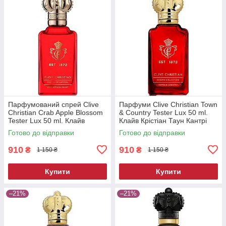
Парфумований спрей Clive
Парфуми Clive Christian Town
Christian Crab Apple Blossom
& Country Tester Lux 50 ml.
Tester Lux 50 ml. Клайв
Клайв Крістіан Таун Кантрі
Крістіан Краб Епл Блоссом
Тестер Люкс 50 мл.
Готово до відправки
Готово до відправки
Тестер Люкс 50 мл
910
910
₴
₴
1 150 ₴
1 150 ₴
Купити
Купити
–21%
–21%