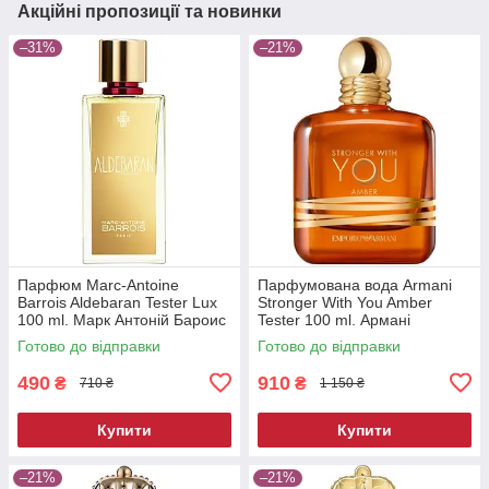
Акційні пропозиції та новинки
–31%
–21%
Парфюм Marc-Antoine
Парфумована вода Armani
Barrois Aldebaran Tester Lux
Stronger With You Amber
100 ml. Марк Антоній Бароис
Tester 100 ml. Армані
Альдебаран Тестер Люкс 100
Стронгер Віз Ю Амбер
Готово до відправки
Готово до відправки
мл.
Тестер 100 мл.
490
910
₴
₴
710 ₴
1 150 ₴
Купити
Купити
–21%
–21%