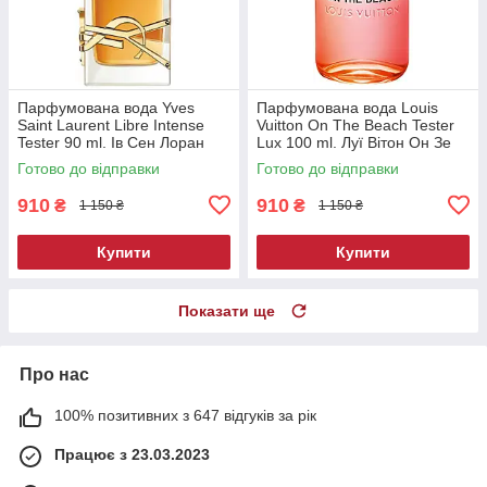
Парфумована вода Yves
Парфумована вода Louis
Saint Laurent Libre Intense
Vuitton On The Beach Tester
Tester 90 ml. Ів Сен Лоран
Lux 100 ml. Луї Вітон Он Зе
Лібре Інтенс Тестер 90 мл
Біч Тестер Люкс 100 мл.
Готово до відправки
Готово до відправки
910
910
₴
₴
1 150 ₴
1 150 ₴
Купити
Купити
Показати ще
Про нас
100% позитивних з 647 відгуків за рік
Працює з 23.03.2023