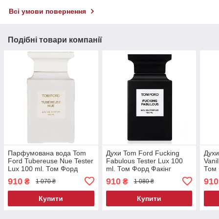
Всі умови повернення
Подібні товари компанії
Парфумована вода Tom
Духи Tom Ford Fucking
Духи
Ford Tubereuse Nue Tester
Fabulous Tester Lux 100
Vani
Lux 100 ml. Том Форд
ml. Том Форд Факінг
Том 
Тубероза Тестер Люкс 100
Фабулос Тестер Люкс 100
Тест
910
910
910
₴
₴
1 070 ₴
1 080 ₴
мл.
мл.
Купити
Купити