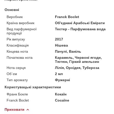
Основні
Виробник
Franck Boclet
Країна виробник
Об'єднані Арабські Емірати
Вид парфумерної
Тестер - Парфумована вода
продукції
Рік випуску
2017
Класифікація
Нішева
Кінцева нота
Пачулі, Ваніль
Початкова нота
Карамель, Червоні ягоди,
Тютюн, Гіркий апельсин
Нота серця
Лілія, Орхідея, Тубероза
Об`єм
2 мл
Тип аромату
Фужерні
Користувацькі характеристики
Франк Бокле
Кокаїн
Franck Boclet
Cocaїne
Приховати