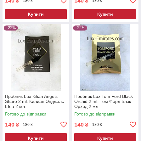
140
140
₴
₴
180 ₴
180 ₴
Купити
Купити
–22%
–22%
Пробник Lux Kilian Angels
Пробник Lux Tom Ford Black
Share 2 ml. Килиан Энджелс
Orchid 2 ml. Том Форд Блэк
Шеа 2 мл.
Орхид 2 мл.
Готово до відправки
Готово до відправки
140
140
₴
₴
180 ₴
180 ₴
Купити
Купити