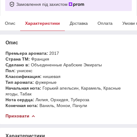
Замовлення під захистом
Опис
Характеристики
Доставка
Оплата
Умови 
Опис
Премьера аромата:
2017
Страна ТМ:
Франция
Сделано в:
Объединенные Арабские Эмираты
Пол:
унисекс
Классификация:
нишевая
Тип аромата:
фужерные
Начальная нота:
Горький апельсин, Карамель, Красные
ягоды, Табак
Нота сердца:
Лилия, Орхидея, Тубероза
Конечная нота:
Ваниль, Монои, Пачули
Приховати
Характеристики