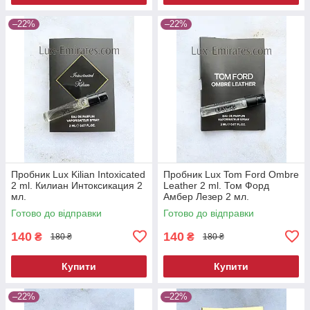
–22%
–22%
Пробник Lux Kilian Intoxicated
Пробник Lux Tom Ford Ombre
2 ml. Килиан Интоксикация 2
Leather 2 ml. Том Форд
мл.
Амбер Лезер 2 мл.
Готово до відправки
Готово до відправки
140
140
₴
₴
180 ₴
180 ₴
Купити
Купити
–22%
–22%