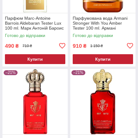
Парфюм Marc-Antoine
Парфумована вода Armani
Barrois Aldebaran Tester Lux
Stronger With You Amber
100 ml. Марк Антоній Бароис
Tester 100 ml. Армані
Альдебаран Тестер Люкс 100
Стронгер Віз Ю Амбер
Готово до відправки
Готово до відправки
мл.
Тестер 100 мл.
490
910
₴
₴
710 ₴
1 150 ₴
Купити
Купити
–21%
–21%