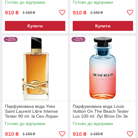
Готово до відправки
Готово до відправки
Тестер Люкс 50 мл.
мл.
910
910
₴
₴
1 150 ₴
1 150 ₴
Купити
Купити
–21%
–21%
Парфумована вода Yves
Парфумована вода Louis
Saint Laurent Libre Intense
Vuitton On The Beach Tester
Tester 90 ml. Ів Сен Лоран
Lux 100 ml. Луї Вітон Он Зе
Лібре Інтенс Тестер 90 мл
Біч Тестер Люкс 100 мл.
Готово до відправки
Готово до відправки
910
910
₴
₴
1 150 ₴
1 150 ₴