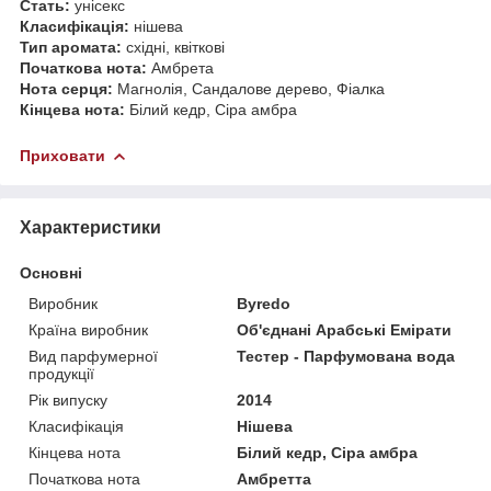
Стать:
унісекс
Класифікація:
нішева
Тип аромата:
східні, квіткові
Початкова нота:
Амбрета
Нота серця:
Магнолія, Сандалове дерево, Фіалка
Кінцева нота:
Білий кедр, Сіра амбра
Приховати
Характеристики
Основні
Виробник
Byredo
Країна виробник
Об'єднані Арабські Емірати
Вид парфумерної
Тестер - Парфумована вода
продукції
Рік випуску
2014
Класифікація
Нішева
Кінцева нота
Білий кедр, Сіра амбра
Початкова нота
Амбретта