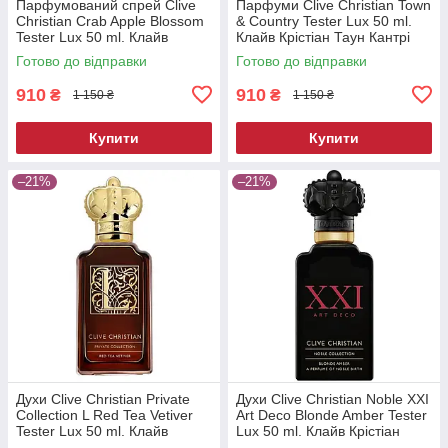
Парфумований спрей Clive
Парфуми Clive Christian Town
Christian Crab Apple Blossom
& Country Tester Lux 50 ml.
Tester Lux 50 ml. Клайв
Клайв Крістіан Таун Кантрі
Крістіан Краб Епл Блоссом
Тестер Люкс 50 мл.
Готово до відправки
Готово до відправки
Тестер Люкс 50 мл
910
910
₴
₴
1 150 ₴
1 150 ₴
Купити
Купити
–21%
–21%
Духи Clive Christian Private
Духи Clive Christian Noble XXI
Collection L Red Tea Vetiver
Art Deco Blonde Amber Tester
Tester Lux 50 ml. Клайв
Lux 50 ml. Клайв Крістіан
Крістіан Ред Ті Ветивер
Блонд Амбер Тестер Люкс 50