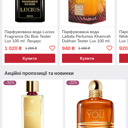
Парфумована вода Lucius
Парфумована вода
Пар
Fragrance Du Bois Tester
Lattafa Perfumes Khamrah
Nihi
Lux 100 ml. Люциус
Dukhan Tester Lux 100 ml.
Lux 
Фрагранс Дю Буа Тестер
Латафа Дукхан Кашемран
Сніг
1 020
940
920
₴
₴
1 200 ₴
1 160 ₴
Люкс 100 мл.
Тестер Люкс 100 мл.
Тест
Купити
Купити
Акційні пропозиції та новинки
–31%
–21%