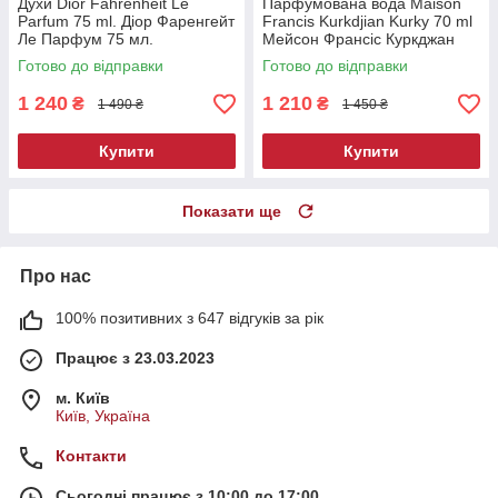
Духи Dior Fahrenheit Le
Парфумована вода Maison
Parfum 75 ml. Діор Фаренгейт
Francis Kurkdjian Kurky 70 ml
Ле Парфум 75 мл.
Мейсон Франсіс Куркджан
Курки 70 ml.
Готово до відправки
Готово до відправки
1 240
1 210
₴
₴
1 490 ₴
1 450 ₴
Купити
Купити
Показати ще
Про нас
100% позитивних з 647 відгуків за рік
Працює з 23.03.2023
м. Київ
Київ, Україна
Контакти
Сьогодні працює з 10:00 до 17:00