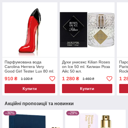
Парфумована вода
Духи унисекс Kilian Roses
Парф
Carolina Herrera Very
on Ice 50 ml. Килиан Роза
Pari
Good Girl Tester Lux 80 ml.
Айс 50 мл.
Rock
Кароліна Еррера Вері Гуд
Шер 
910
1 280
1 2
₴
₴
1 100 ₴
1 460 ₴
Герл 80 мл.
Купити
Купити
Акційні пропозиції та новинки
–30%
–29%