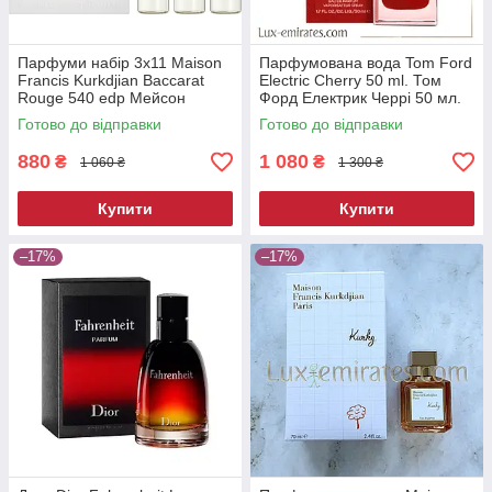
Парфуми набір 3x11 Maison
Парфумована вода Tom Ford
Francis Kurkdjian Baccarat
Electric Cherry 50 ml. Том
Rouge 540 edp Мейсон
Форд Електрик Черрі 50 мл.
Франсіс Баккарат Руж 540
Готово до відправки
Готово до відправки
Парфуми 33 мл.
880
1 080
₴
₴
1 060 ₴
1 300 ₴
Купити
Купити
–17%
–17%