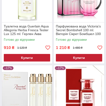
Туалетна вода Guerlain Aqua
Парфумована вода Victoria's
Allegoria Herba Fresca Tester
Secret Bombshell 100 ml.
Lux 125 ml. Герлен Аква
Вікторія Сікрет Бомбшел 100
Алегорія Фреска 125 мл.
мл.
Готово до відправки
Готово до відправки
910
1 210
₴
₴
1 120 ₴
1 480 ₴
Купити
Купити
–17%
–17%