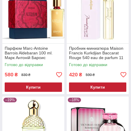
Парфюм Marc-Antoine
Пробник-миниатюра Maison
Barrois Aldebaran 100 ml.
Francis Kurkdjian Baccarat
Марк Антоній Бароис
Rouge 540 eau de parfum 11
Альдебаран 100 мл.
ml.
Готово до відправки
Готово до відправки
580
420
₴
₴
830 ₴
590 ₴
Купити
Купити
–19%
–18%