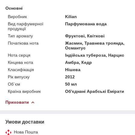
Основні
Виробник
Kilian
Вид парфумерної
Парфумована вода
продукції
Тип аромату
Фруктові, Квіткові
Початкова нота
Жасмин, Травнева троянда,
Османтус
Нота серця
Індійська тубероза, Нарцис
Кінцева нота
Амбра, Кедр
Класифікація
Нішева
Рік випуску
2012
Об`єм
50 мл
Країна виробник
Об'єднані Арабські Емірати
Приховати
Умови доставки
Нова Пошта