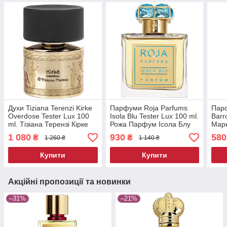
Духи Tiziana Terenzi Kirke
Парфуми Roja Parfums
Пар
Overdose Tester Lux 100
Isola Blu Tester Lux 100 ml.
Barr
ml. Тізіана Терензі Кірке
Рожа Парфум Ісола Блу
Марк
Овердоза Тестер люк 100
Тестер Люкс 100 мл.
Альд
1 080
930
580
₴
₴
1 260 ₴
1 140 ₴
мл.
Купити
Купити
Акційні пропозиції та новинки
–31%
–21%