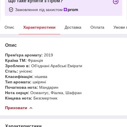
Що таке купити з Пром?
Замовлення під захистом
Опис
Характеристики
Доставка
Оплата
Умови 
Опис
Прем'єра аромату:
2019
Країна ТМ:
Франція
Зроблено в:
Об'єднані Арабські Емірати
Стать:
унісекс
Класифікація:
нішева
Тип аромата:
шкіряні
Початкова нота:
Мандарин
Нота серця:
Османтус, Фіалка, Шафран
Кінцева нота:
Безсмертник
Приховати
Характеристики