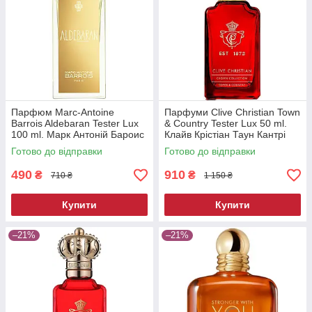
Парфюм Marc-Antoine
Парфуми Clive Christian Town
Barrois Aldebaran Tester Lux
& Country Tester Lux 50 ml.
100 ml. Марк Антоній Бароис
Клайв Крістіан Таун Кантрі
Альдебаран Тестер Люкс 100
Тестер Люкс 50 мл.
Готово до відправки
Готово до відправки
мл.
490
910
₴
₴
710 ₴
1 150 ₴
Купити
Купити
–21%
–21%