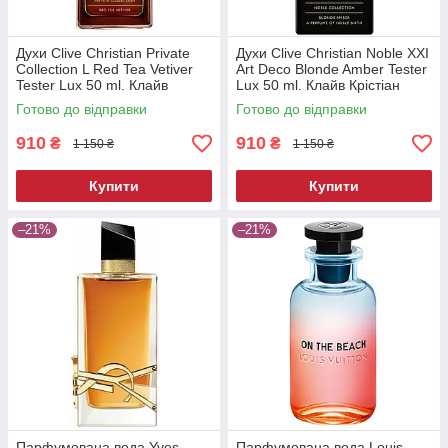
Духи Clive Christian Private
Духи Clive Christian Noble XXI
Collection L Red Tea Vetiver
Art Deco Blonde Amber Tester
Tester Lux 50 ml. Клайв
Lux 50 ml. Клайв Крістіан
Крістіан Ред Ті Ветивер
Блонд Амбер Тестер Люкс 50
Готово до відправки
Готово до відправки
Тестер Люкс 50 мл.
мл.
910
910
₴
₴
1 150 ₴
1 150 ₴
Купити
Купити
–21%
–21%
Парфумована вода Yves
Парфумована вода Louis