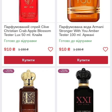
Парфумований спрей Clive
Парфумована вода Armani
Christian Crab Apple Blossom
Stronger With You Amber
Tester Lux 50 ml. Клайв
Tester 100 ml. Армані
Крістіан Краб Епл Блоссом
Стронгер Віз Ю Амбер
Готово до відправки
Готово до відправки
Тестер Люкс 50 мл
Тестер 100 мл.
910
910
₴
₴
1 150 ₴
1 150 ₴
Купити
Купити
–21%
–21%