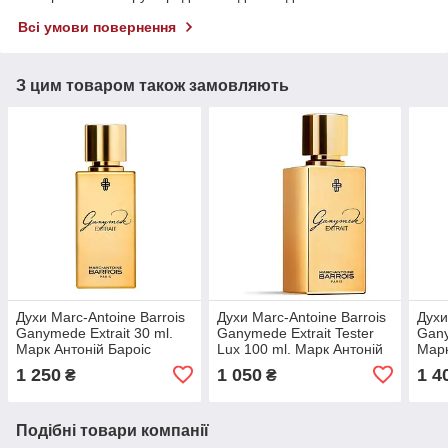
Всі умови повернення
З цим товаром також замовляють
Духи Marc-Antoine Barrois
Духи Marc-Antoine Barrois
Духи
Ganymede Extrait 30 ml.
Ganymede Extrait Tester
Gany
Марк Антоній Бароіс
Lux 100 ml. Марк Антоній
Марк
Ганімед Екстрайт 30 мл.
Бароіс Ганімед Екстрейт
Гані
1 250
1 050
1 4
₴
₴
Тестер Люкс
Подібні товари компанії